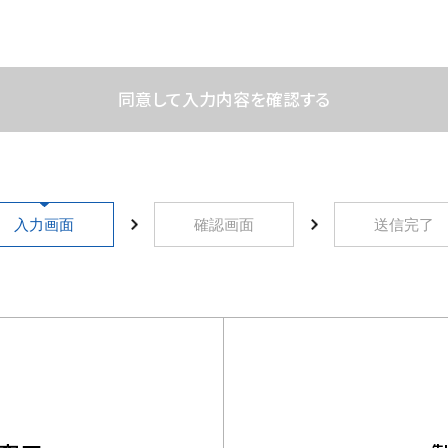
的
よび活用範囲は次の通りです。
のため。
務遂行のため。
入力画面
確認画面
送信完了
ため。
の開示
て、利用者様の同意を得ずに第三者に開示する事は原則い